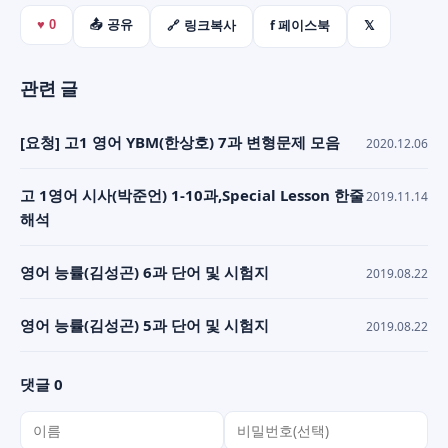
f 페이스북
𝕏
♥
0
📤 공유
🔗 링크복사
관련 글
[요청] 고1 영어 YBM(한상호) 7과 변형문제 모음
2020.12.06
고 1영어 시사(박준언) 1-10과,Special Lesson 한줄
2019.11.14
해석
영어 능률(김성곤) 6과 단어 및 시험지
2019.08.22
영어 능률(김성곤) 5과 단어 및 시험지
2019.08.22
댓글 0
이름
비밀번호(선택)
댓글 내용