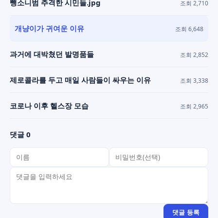
뺑소니범 추격한 시민들.jpg
조회 2,710
개냥이가 귀여운 이유
조회 6,648
과거에 대박쳤던 발명품들
조회 2,852
제로콜라를 두고 매일 사람들이 싸우는 이유
조회 3,338
코로나 이후 헬스장 모습
조회 2,965
댓글 0
이름
비밀번호(선택)
댓글 내용
댓글 등록