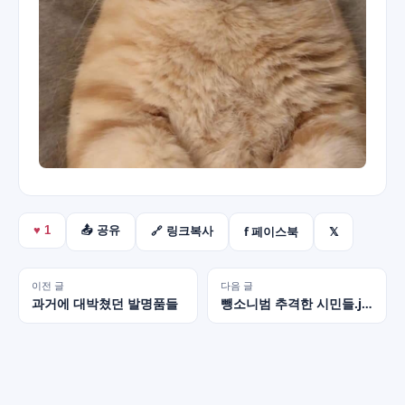
f 페이스북
𝕏
♥
1
📤 공유
🔗 링크복사
이전 글
다음 글
과거에 대박쳤던 발명품들
뺑소니범 추격한 시민들.jpg