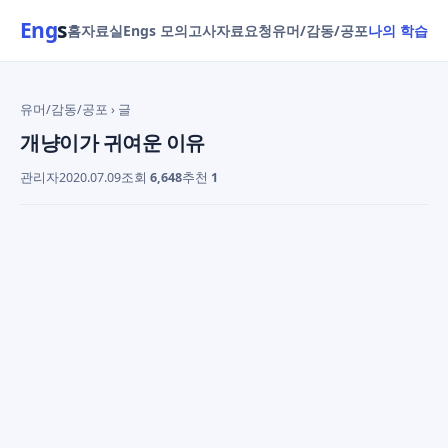
Eng
s
홈
자료실
Engs 모의고사
자료요청
유머/감동/공포
나의 학습
유머/감동/공포
› 글
개냥이가 귀여운 이유
관리자
2020.07.09
조회
6,648
추천
1