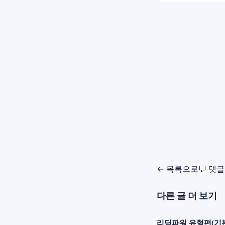
← 목록으로
💬 댓
다른 글 더 보기
리딩파워 유형편(기본