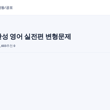
감동/공포
능완성 영어 실전편 변형문제
1,603
추천
0