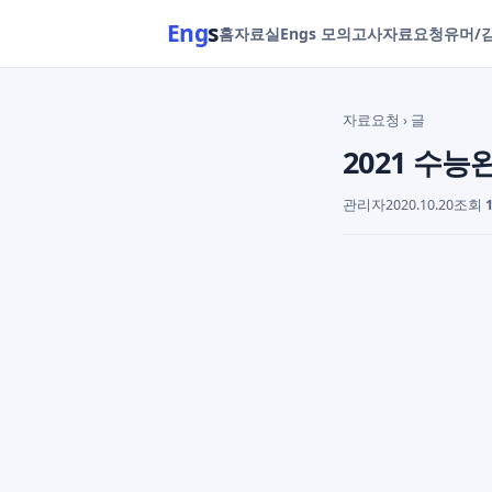
Eng
s
홈
자료실
Engs 모의고사
자료요청
유머/
자료요청
› 글
2021 수
관리자
2020.10.20
조회