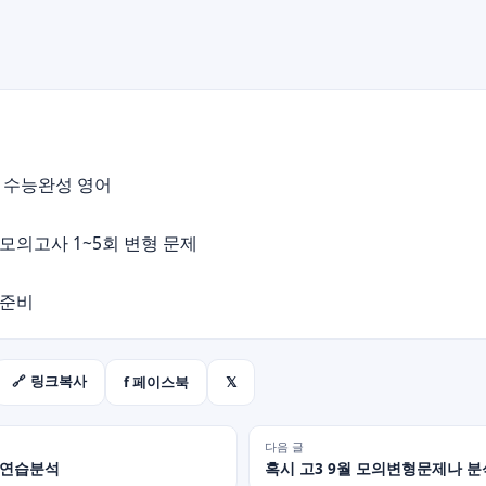
21 수능완성 영어
 모의고사 1~5회 변형 문제
 준비
f 페이스북
𝕏
🔗 링크복사
다음 글
해연습분석
혹시 고3 9월 모의변형문제나 