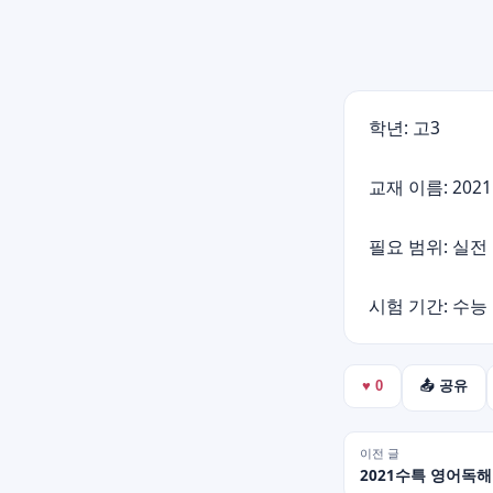
학년: 고3
교재 이름: 20
필요 범위: 실전
시험 기간: 수능
♥
0
📤 공유
이전 글
2021수특 영어독