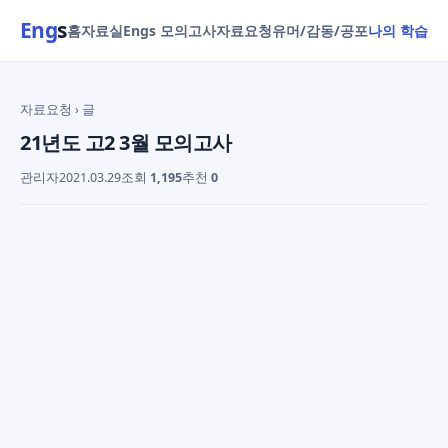
Eng
s
홈
자료실
Engs 모의고사
자료요청
유머/감동/공포
나의 학습
자료요청
› 글
21년도 고2 3월 모의고사
관리자
2021.03.29
조회
1,195
추천
0