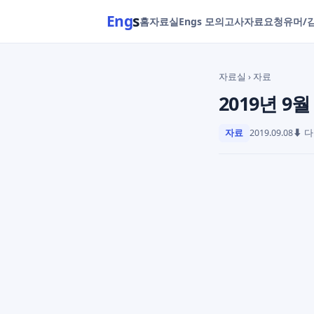
Eng
s
홈
자료실
Engs 모의고사
자료요청
유머/
자료실
› 자료
2019년 9
자료
2019.09.08
⬇ 