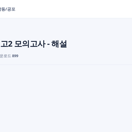
감동/공포
월 고2 모의고사 - 해설
다운로드
899