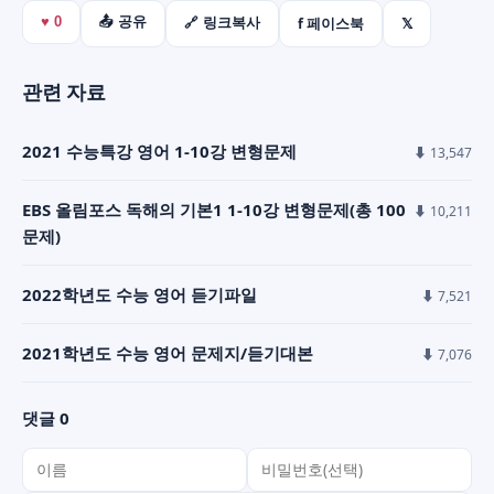
f 페이스북
𝕏
♥
0
📤 공유
🔗 링크복사
관련 자료
2021 수능특강 영어 1-10강 변형문제
⬇ 13,547
EBS 올림포스 독해의 기본1 1-10강 변형문제(총 100
⬇ 10,211
문제)
2022학년도 수능 영어 듣기파일
⬇ 7,521
2021학년도 수능 영어 문제지/듣기대본
⬇ 7,076
댓글 0
이름
비밀번호(선택)
댓글 내용