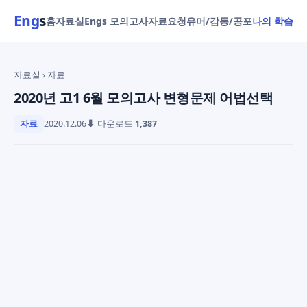
Eng
s
홈
자료실
Engs 모의고사
자료요청
유머/감동/공포
나의 학습
자료실
› 자료
2020년 고1 6월 모의고사 변형문제 어법선택
자료
2020.12.06
⬇ 다운로드
1,387