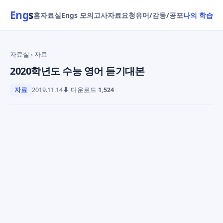
Eng
s
홈
자료실
Engs 모의고사
자료요청
유머/감동/공포
나의 학습
자료실
› 자료
2020학년도 수능 영어 듣기대본
자료
2019.11.14
⬇ 다운로드
1,524