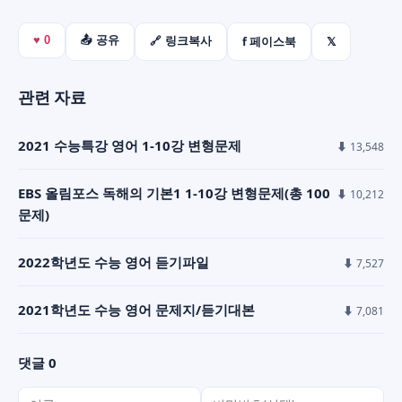
f 페이스북
𝕏
♥
0
📤 공유
🔗 링크복사
관련 자료
2021 수능특강 영어 1-10강 변형문제
⬇ 13,548
EBS 올림포스 독해의 기본1 1-10강 변형문제(총 100
⬇ 10,212
문제)
2022학년도 수능 영어 듣기파일
⬇ 7,527
2021학년도 수능 영어 문제지/듣기대본
⬇ 7,081
댓글 0
이름
비밀번호(선택)
댓글 내용