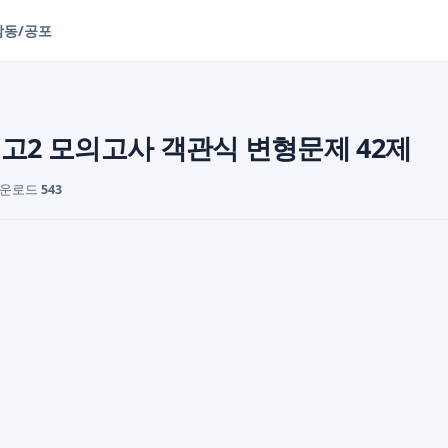
감동/공포
월 고2 모의고사 객관식 변형문제 42제
다운로드
543