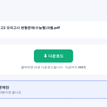
월 고2 모의고사 변형문제(수능형)크쌤.pdf
⬇ 다운로드
클릭하면 바로 다운로드됩니다 · 지금까지
543
회
0문제만
10분이면 끝나요