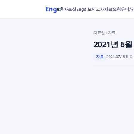
Eng
s
홈
자료실
Engs 모의고사
자료요청
유머/
자료실
› 자료
2021년 6
자료
2021.07.15
⬇ 