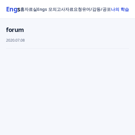
Eng
s
홈
자료실
Engs 모의고사
자료요청
유머/감동/공포
나의 학습
forum
2020.07.08