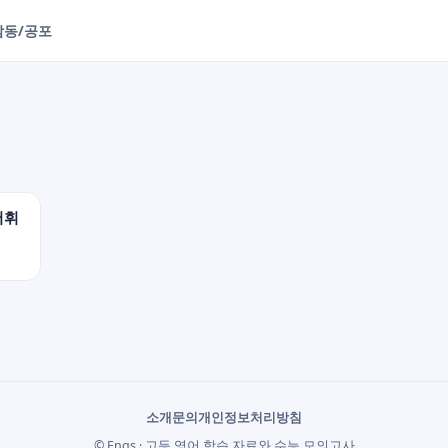
감동/공포
어휘
소개
문의
개인정보처리방침
© Engs · 고등 영어 학습 자료와 수능 모의고사