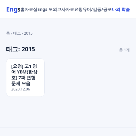
Eng
s
홈
자료실
Engs 모의고사
자료요청
유머/감동/공포
나의 학습
홈 › 태그 › 2015
태그: 2015
총 1개
[요청] 고1 영
어 YBM(한상
호) 7과 변형
문제 모음
2020.12.06