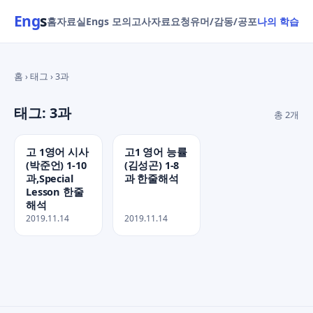
Eng
s
홈
자료실
Engs 모의고사
자료요청
유머/감동/공포
나의 학습
홈 › 태그 › 3과
태그: 3과
총 2개
고 1영어 시사
고1 영어 능률
(박준언) 1-10
(김성곤) 1-8
과,Special
과 한줄해석
Lesson 한줄
해석
2019.11.14
2019.11.14