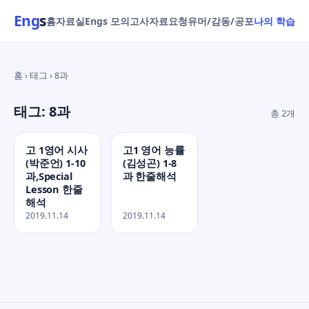
Eng
s
홈
자료실
Engs 모의고사
자료요청
유머/감동/공포
나의 학습
홈 › 태그 › 8과
태그: 8과
총 2개
고 1영어 시사
고1 영어 능률
(박준언) 1-10
(김성곤) 1-8
과,Special
과 한줄해석
Lesson 한줄
해석
2019.11.14
2019.11.14