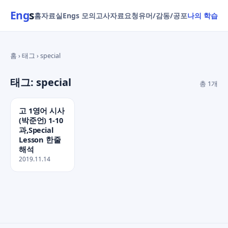
Eng
s
홈
자료실
Engs 모의고사
자료요청
유머/감동/공포
나의 학습
홈 › 태그 › special
태그: special
총 1개
고 1영어 시사
(박준언) 1-10
과,Special
Lesson 한줄
해석
2019.11.14