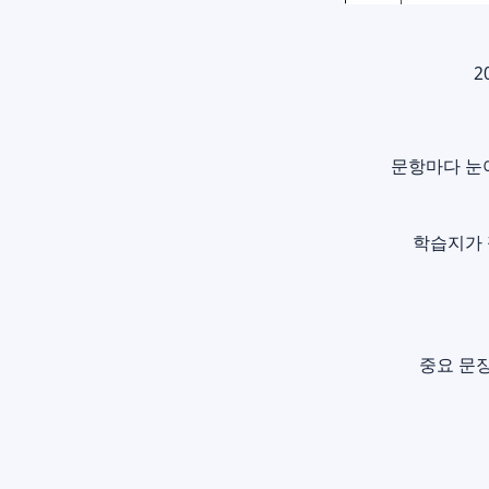
2
문항마다 눈여
학습지가 
중요 문장