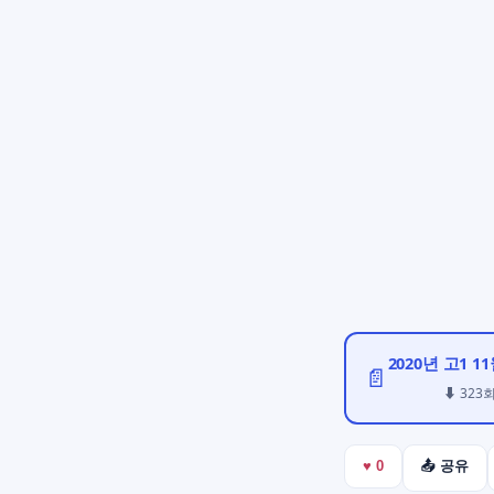
2020년 고1 1
📄
⬇ 323
♥
0
📤 공유