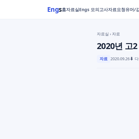
Eng
s
홈
자료실
Engs 모의고사
자료요청
유머/
자료실
› 자료
2020년 고
자료
2020.09.26
⬇ 